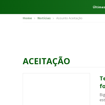
Últimas
Home
Notícias
Assunto Aceitação
ACEITAÇÃO
T
f
Bi
est