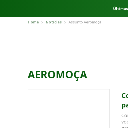
Últimas
Home
Notícias
Assunto Aeromoça
AEROMOÇA
C
p
Con
vo