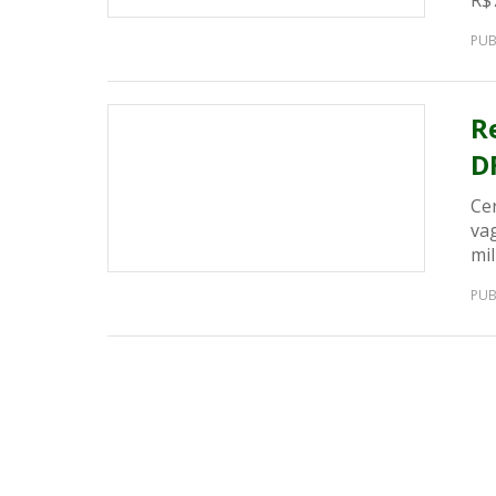
R$7
PUB
R
D
Ce
vag
mil
PUB