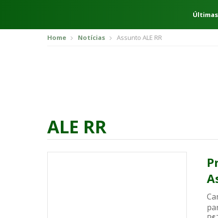
Últimas
Home
Notícias
Assunto ALE RR
ALE RR
P
A
Can
par