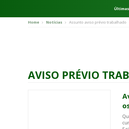
Últimas
Home
Notícias
Assunto aviso prévio trabalhado
AVISO PRÉVIO TRA
A
o
Qu
cum