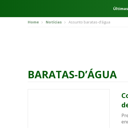
Últimas
Home
Notícias
Assunto baratas-d’água
BARATAS-D’ÁGUA
C
d
Pre
en