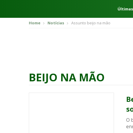
Últimas
Home
Notícias
Assunto beijo na mão
BEIJO NA MÃO
B
s
O b
enr