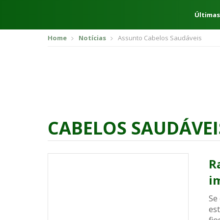
Últimas
Home
Notícias
Assunto Cabelos Saudáveis
CABELOS SAUDÁVEI
R
i
Se
es