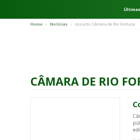
Últimas
Home
Notícias
Assunto Câmara de Rio Fortuna
CÂMARA DE RIO F
C
Câ
púb
edi