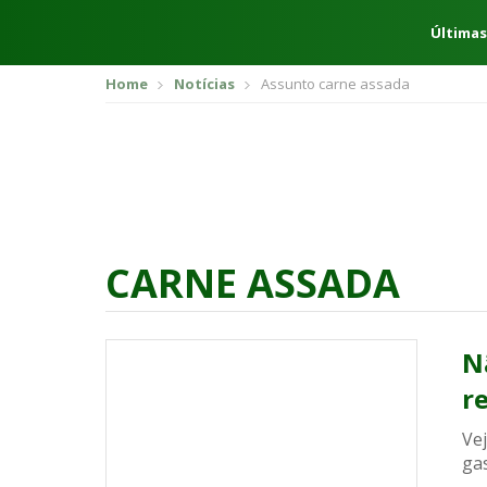
Últimas
Home
Notícias
Assunto carne assada
CARNE ASSADA
N
r
Ve
ga