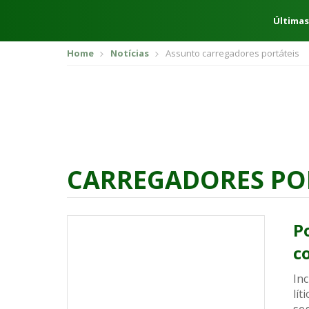
Últimas
Home
Notícias
Assunto carregadores portáteis
CARREGADORES PO
P
c
Inc
lí