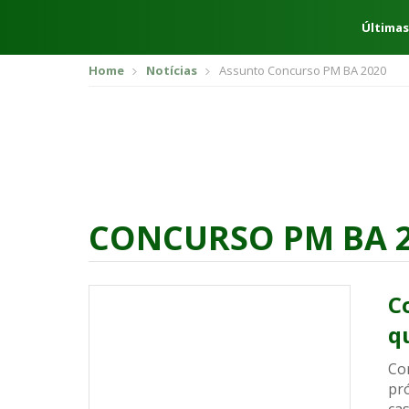
Últimas
Home
Notícias
Assunto Concurso PM BA 2020
CONCURSO PM BA 
C
q
Co
pró