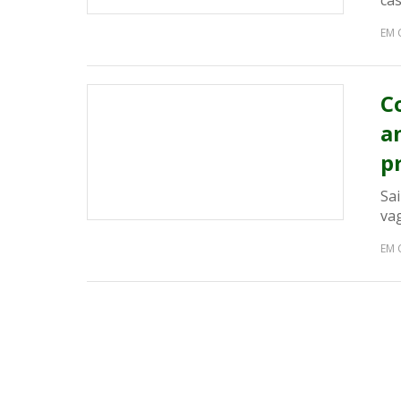
ca
EM 
C
a
p
Sai
va
EM 