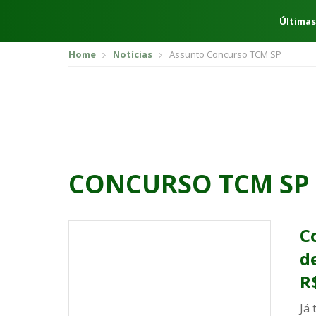
Últimas
Home
Notícias
Assunto Concurso TCM SP
CONCURSO TCM SP
C
d
R
Já 