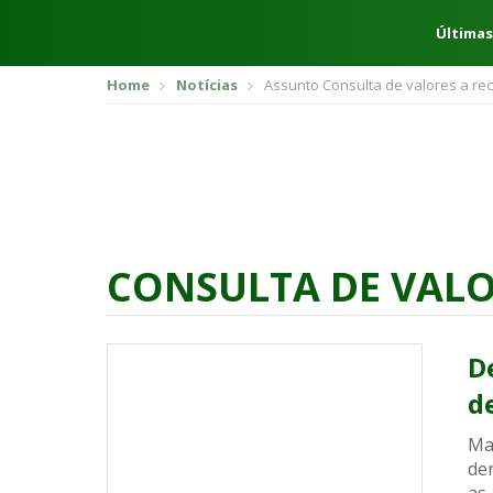
Últimas
Home
Notícias
Assunto Consulta de valores a re
CONSULTA DE VALO
D
d
Mat
den