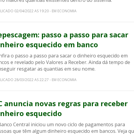
10 maiores quantias existentes dentro do sistema.
LICADO 02/04/2022 AS 19:20 - EM ECONOMIA
epescagem: passo a passo para sacar
inheiro esquecido em banco
nfira o passo a passo para sacar o dinheiro esquecido em
ncos e revelado pelo Valores a Receber. Ainda dá tempo de
nseguir resgatar as quantias em seu nome.
LICADO 28/03/2022 AS 22:27 - EM ECONOMIA
C anuncia novas regras para receber
inheiro esquecido
Banco Central iniciou um novo ciclo de pagamentos para
ssoas que têm algum dinheiro esquecido em bancos. Veja qu