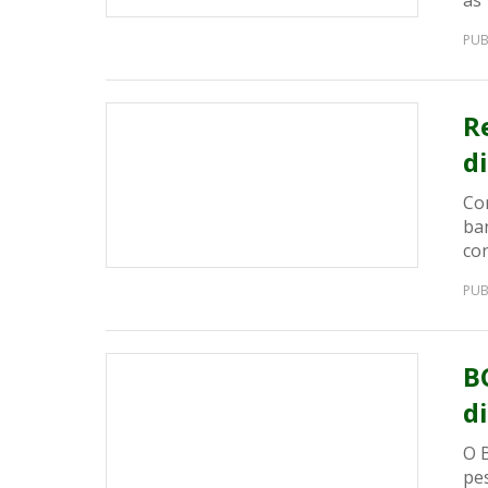
as 
PUB
R
d
Co
ba
co
PUB
B
d
O 
pe