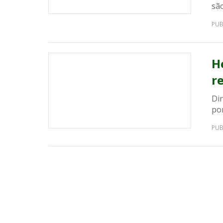
sã
PUB
H
r
Din
por
PUB