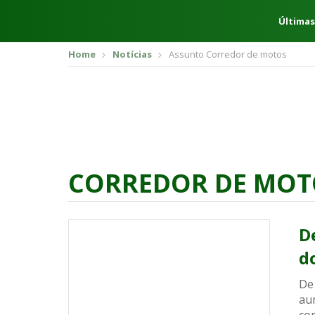
Últimas
Home
Notícias
Assunto Corredor de motos
CORREDOR DE MOT
D
d
De
au