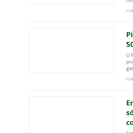
co
PUB
P
5
O 
pr
ga
PUB
E
s
c