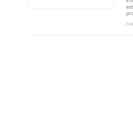
En
est
pr
PUB