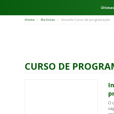
Últimas
Home
Notícias
Assunto Curso de programação
CURSO DE PROGR
I
p
O 
vag