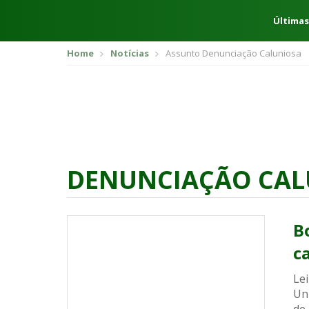
Últimas
Home
Notícias
Assunto Denunciação Caluniosa
DENUNCIAÇÃO CAL
B
c
Lei
Uni