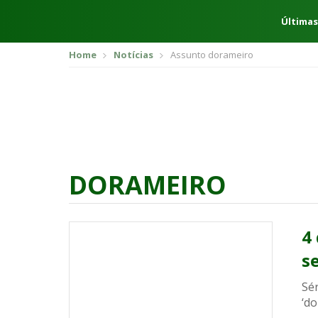
Últimas
Home
Notícias
Assunto dorameiro
DORAMEIRO
4
s
Sé
‘do