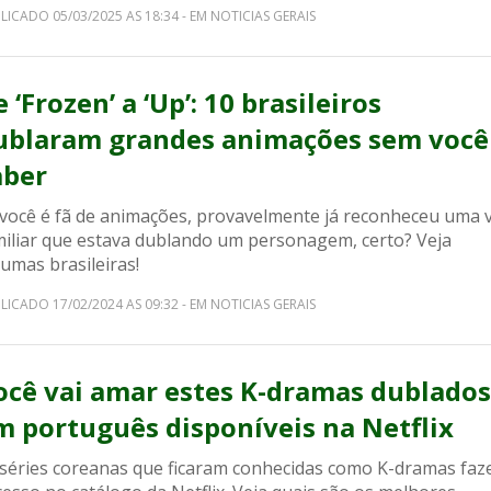
LICADO 05/03/2025 AS 18:34 - EM NOTICIAS GERAIS
 ‘Frozen’ a ‘Up’: 10 brasileiros
ublaram grandes animações sem você
aber
 você é fã de animações, provavelmente já reconheceu uma 
miliar que estava dublando um personagem, certo? Veja
umas brasileiras!
LICADO 17/02/2024 AS 09:32 - EM NOTICIAS GERAIS
ocê vai amar estes K-dramas dublados
m português disponíveis na Netflix
 séries coreanas que ficaram conhecidas como K-dramas fa