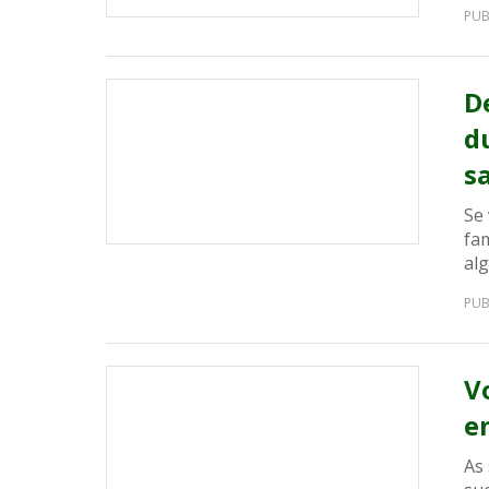
PUB
De
d
s
Se
fa
alg
PUB
V
e
As