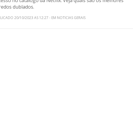
esso no catálogo da Netflix. Veja quais são os melhores
redos dublados.
LICADO 20/10/2023 AS 12:27 - EM NOTICIAS GERAIS