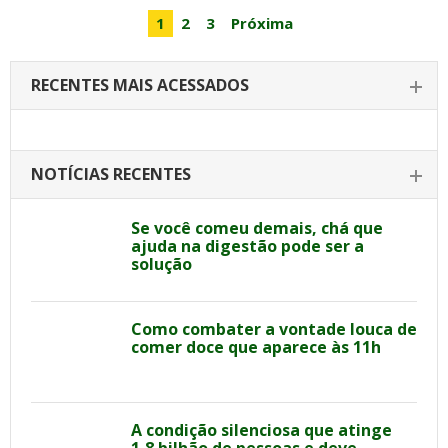
1
2
3
Próxima
RECENTES MAIS ACESSADOS
NOTÍCIAS RECENTES
Se você comeu demais, chá que
ajuda na digestão pode ser a
solução
Como combater a vontade louca de
comer doce que aparece às 11h
A condição silenciosa que atinge
1,8 bilhão de pessoas e deve