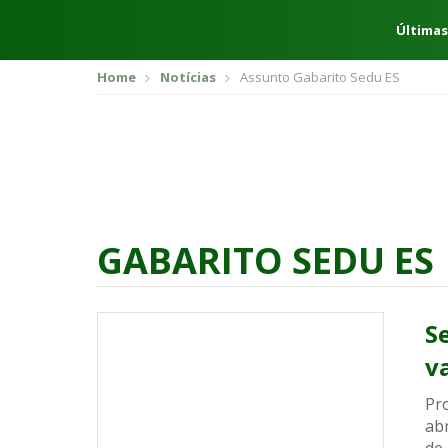
Últimas
Home
Notícias
Assunto Gabarito Sedu ES
GABARITO SEDU ES
S
v
Pro
abr