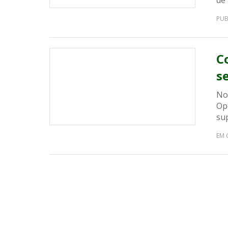
de 
PUB
C
s
No 
Op
su
EM 