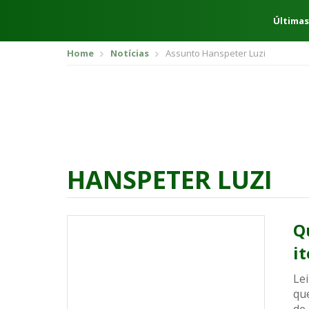
Últimas
Home
Notícias
Assunto Hanspeter Luzi
HANSPETER LUZI
Q
i
Lei
qu