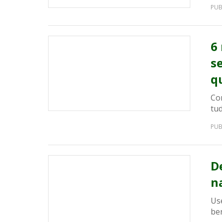
PUB
6
s
q
Co
tud
PUB
D
n
Use
ben