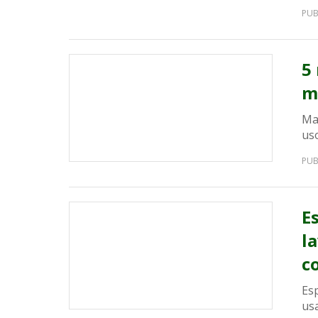
PUB
5
m
Ma
uso
PUB
E
l
c
Es
us