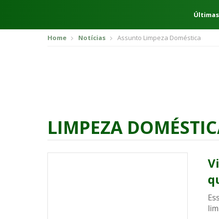
Últimas
Home
Notícias
Assunto Limpeza Doméstica
LIMPEZA DOMÉSTIC
V
q
Es
lim