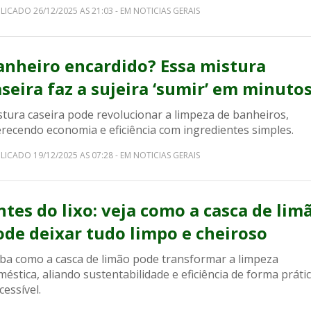
LICADO 26/12/2025 AS 21:03 - EM NOTICIAS GERAIS
anheiro encardido? Essa mistura
aseira faz a sujeira ‘sumir’ em minuto
stura caseira pode revolucionar a limpeza de banheiros,
erecendo economia e eficiência com ingredientes simples.
LICADO 19/12/2025 AS 07:28 - EM NOTICIAS GERAIS
ntes do lixo: veja como a casca de lim
ode deixar tudo limpo e cheiroso
iba como a casca de limão pode transformar a limpeza
éstica, aliando sustentabilidade e eficiência de forma práti
cessível.