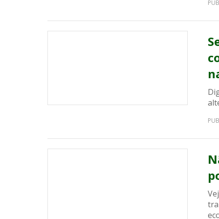
PUB
S
c
n
Di
alt
PUB
N
p
Ve
tr
ec