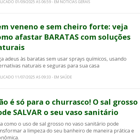
LICADO 01/09/2025 AS 06:59 - EM NOTICIAS GERAIS
em veneno e sem cheiro forte: veja
omo afastar BARATAS com soluções
aturais
ga adeus às baratas sem usar sprays químicos, usando
ernativas naturais e seguras para sua casa
LICADO 11/07/2025 AS 09:33 - EM SAÚDE
ão é só para o churrasco! O sal grosso
ode SALVAR o seu vaso sanitário
ja como o uso de sal grosso no vaso sanitário pode
ansformar a limpeza do seu banheiro de maneira prática e
onômica.