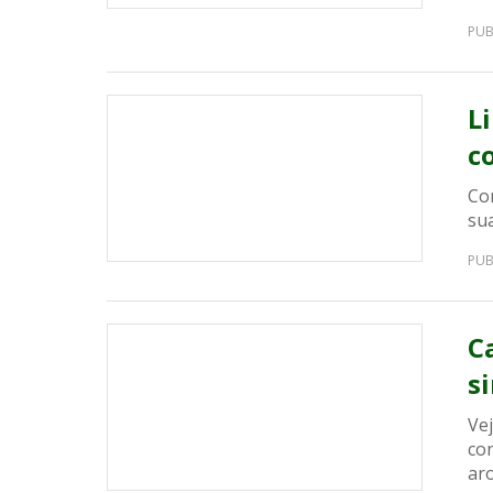
PUB
L
c
Con
su
PUB
C
s
Ve
co
ar