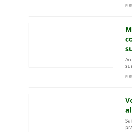
PUB
M
c
s
Ao
sua
PUB
V
a
Sai
prá