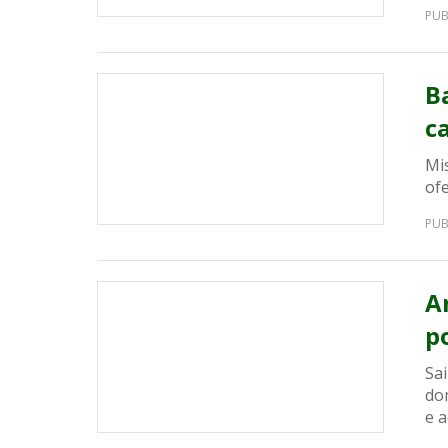
PUB
B
c
Mi
of
PUB
A
p
Sa
dom
e a