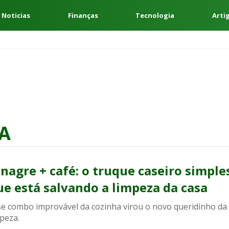
 Noticias
Finanças
Tecnologia
Arti
A
inagre + café: o truque caseiro simple
ue está salvando a limpeza da casa
se combo improvável da cozinha virou o novo queridinho da
peza.