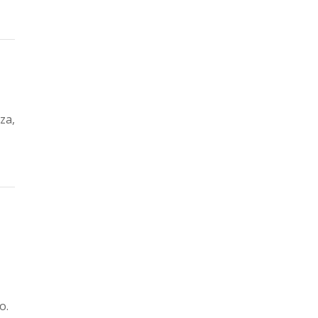
za,
o.