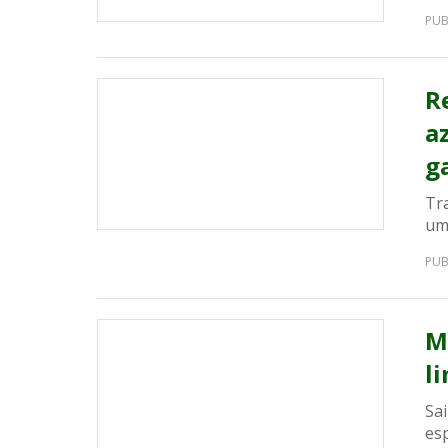
PUB
R
a
g
Tr
um 
PUB
M
l
Sai
esp