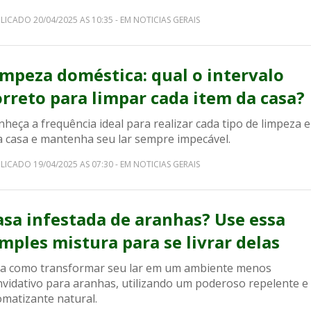
LICADO 20/04/2025 AS 10:35 - EM NOTICIAS GERAIS
impeza doméstica: qual o intervalo
orreto para limpar cada item da casa?
heça a frequência ideal para realizar cada tipo de limpeza 
a casa e mantenha seu lar sempre impecável.
LICADO 19/04/2025 AS 07:30 - EM NOTICIAS GERAIS
asa infestada de aranhas? Use essa
imples mistura para se livrar delas
ja como transformar seu lar em um ambiente menos
nvidativo para aranhas, utilizando um poderoso repelente e
omatizante natural.