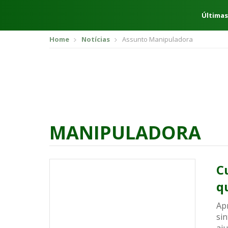
Últimas
Home
Notícias
Assunto Manipuladora
MANIPULADORA
C
q
Ap
si