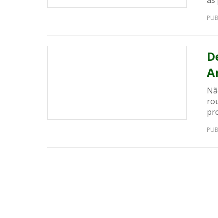
as
PUB
D
A
Nã
ro
pro
PUB