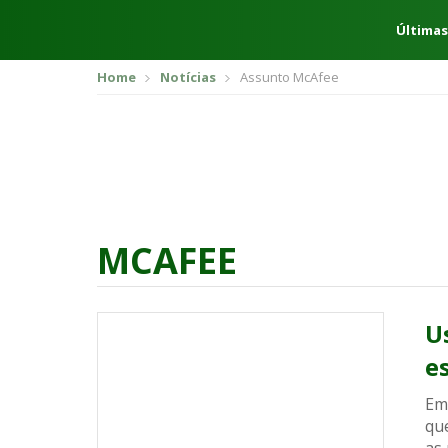
Últimas
Home
Notícias
Assunto McAfee
MCAFEE
U
e
Em
qu