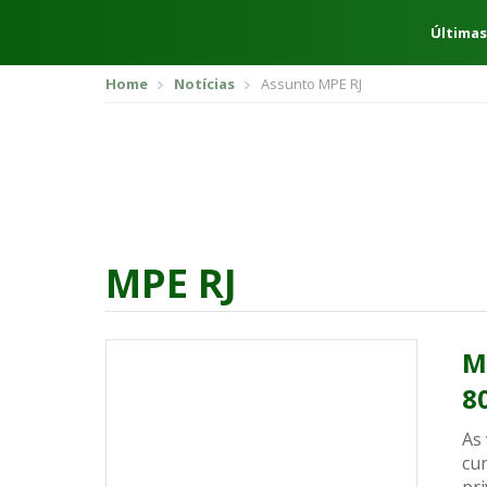
Últimas
Home
Notícias
Assunto MPE RJ
MPE RJ
M
8
As
cu