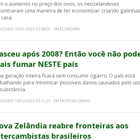
m o aumento no preço dos ovos, os neozelandeses
contraram uma maneira de ter economizar: criando galinha
 casa.
LICADO 24/01/2023 AS 08:01 - EM ECONOMIA
asceu após 2008? Então você não pod
ais fumar NESTE país
 geração inteira ficará sem consumir cigarro. O país está
abalhando para minimizar possíveis danos causados pelo us
substância.
LICADO 16/12/2022 AS 11:21 - EM NOTICIAS GERAIS
ova Zelândia reabre fronteiras aos
ntercambistas brasileiros