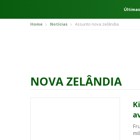
Últimas
Home
Notícias
Assunto nova zelândia
NOVA ZELÂNDIA
K
a
Fru
mil