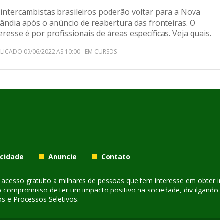
 intercambistas brasileiros poderão voltar para a Nova
ândia após o anúncio de reabertura das fronteiras. O
eresse é por profissionais de áreas específicas. Veja quais.
LICADO 09/06/2022 AS 10:00 - EM CURSOS
acidade
Anuncie
Contato
er acesso gratuito a milhares de pessoas que tem interesse em obter
o compromisso de ter um impacto positivo na sociedade, divulgando i
s e Processos Seletivos.