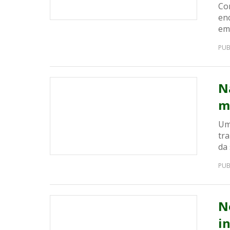
Co
en
em
PUB
N
m
Uma
tr
da 
PUB
N
i