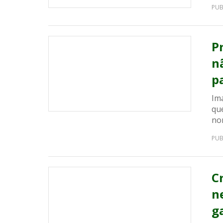
PUB
P
n
p
Ima
qu
nom
PUB
C
n
g