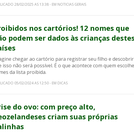
LICADO 28/02/2025 AS 13:38 - EM NOTICIAS GERAIS
roibidos nos cartórios! 12 nomes que
ão podem ser dados às crianças deste
aíses
gine chegar ao cartório para registrar seu filho e descobrir
e isso não será possível. É o que acontece com quem escolh
es da lista proibida.
LICADO 05/02/2024 AS 12:50 - EM DICAS
rise do ovo: com preço alto,
eozelandeses criam suas próprias
alinhas