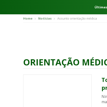
Últimas
Home
Notícias
Assunto orientação médica
ORIENTAÇÃO MÉDI
T
p
Nim
mas