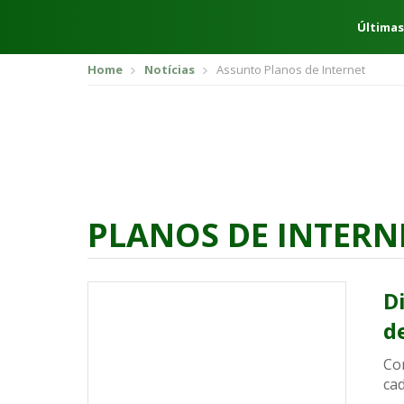
Últimas
Home
Notícias
Assunto Planos de Internet
PLANOS DE INTERN
D
d
Co
ca