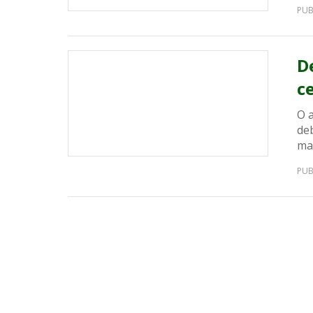
PUB
D
c
O 
deb
ma
PUB