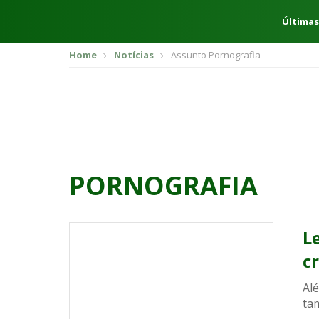
Últimas
Home
Notícias
Assunto Pornografia
PORNOGRAFIA
L
c
Alé
ta