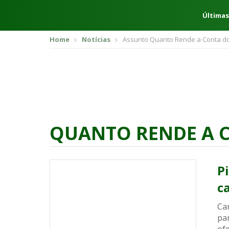
Últimas
Home
Notícias
Assunto Quanto Rende a Conta do
QUANTO RENDE A 
P
c
Car
pa