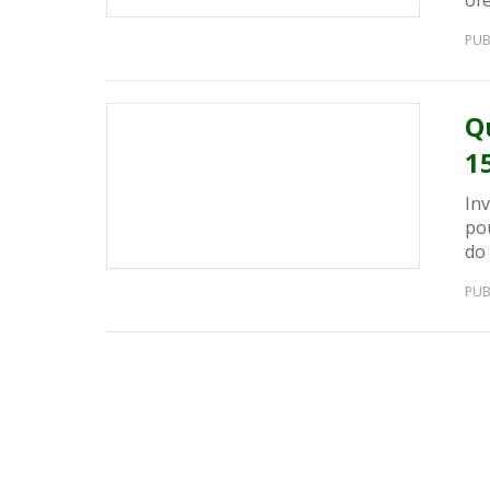
ofe
PUB
Q
1
Inv
po
do 
PUB