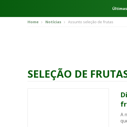
Últimas
Home
Notícias
Assunto seleção de frutas
SELEÇÃO DE FRUTA
D
f
A 
que