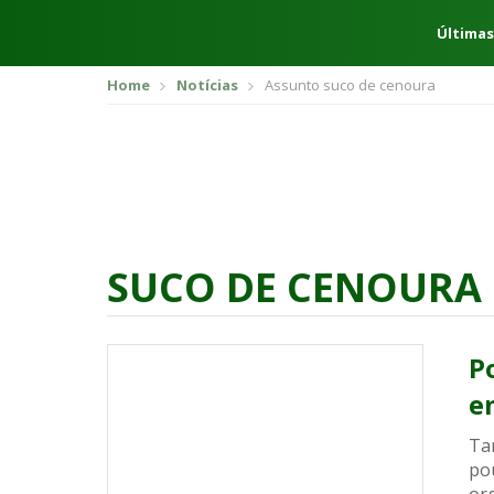
Últimas
Home
Notícias
Assunto suco de cenoura
SUCO DE CENOURA
P
e
Ta
po