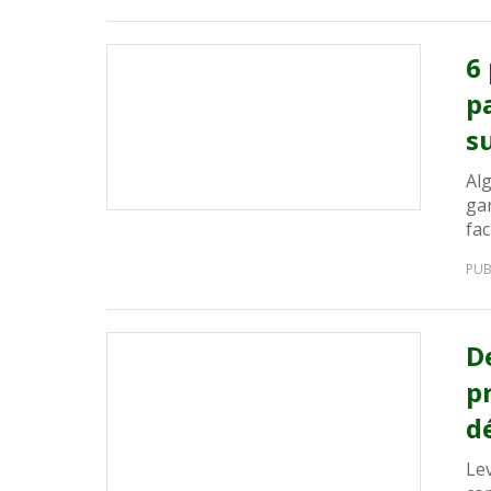
6
p
s
Al
ga
fac
PUB
D
p
d
Le