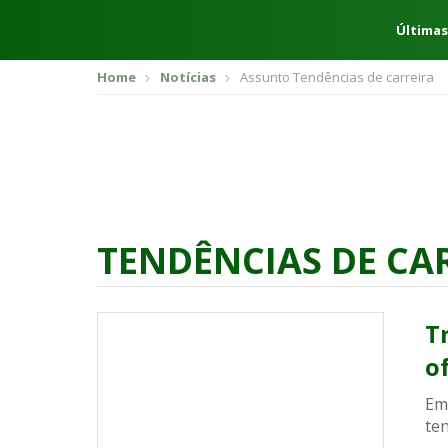
Últimas
Home
Notícias
Assunto Tendências de carreira
TENDÊNCIAS DE CA
T
o
Em
ten