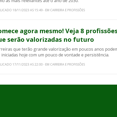
mo as mais relevantes até o ano de 2030.
LICADO 18/11/2023 AS 15:49 - EM CARREIRA E PROFISSÕES
omece agora mesmo! Veja 8 profissõe
ue serão valorizadas no futuro
rreiras que terão grande valorização em poucos anos pode
 iniciadas hoje com um pouco de vontade e persistência.
LICADO 17/11/2023 AS 22:00 - EM CARREIRA E PROFISSÕES