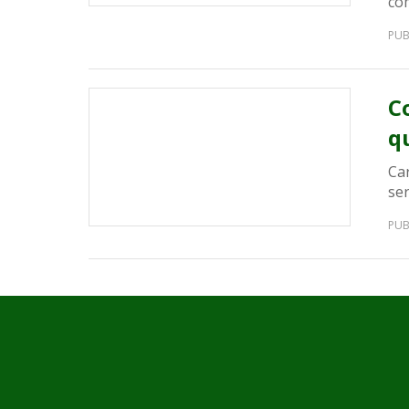
co
PUB
C
q
Ca
ser
PUB