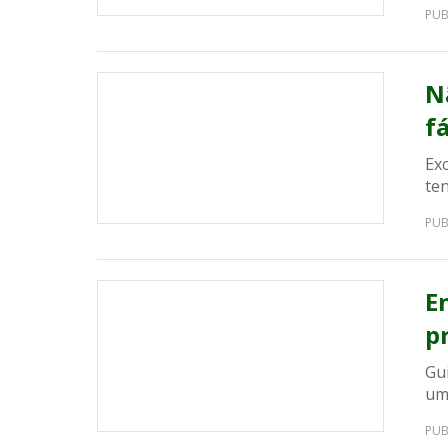
PUB
N
f
Ex
te
PUB
E
p
Gu
um
PUB