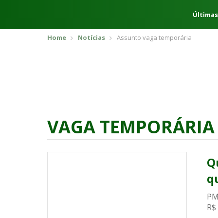
Últimas
Home
Notícias
Assunto vaga temporária
VAGA TEMPORÁRIA
Q
q
PM
R$ 