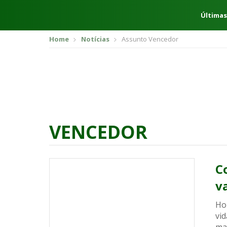
Últimas
Home
Notícias
Assunto Vencedor
VENCEDOR
C
v
Ho
vi