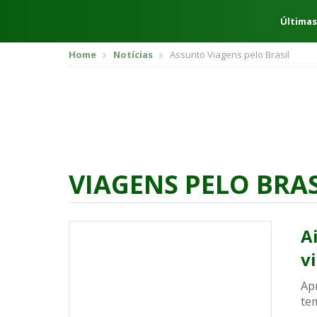
Últimas
Home
Notícias
Assunto Viagens pelo Brasil
VIAGENS PELO BRAS
A
v
Ap
te