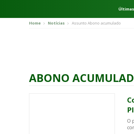
Últimas
Home
Notícias
Assunto Abono acumulado
ABONO ACUMULA
C
P
O 
co