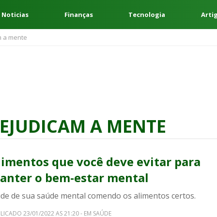
 Noticias
Finanças
Tecnologia
Arti
m a mente
EJUDICAM A MENTE
limentos que você deve evitar para
anter o bem-estar mental
ide de sua saúde mental comendo os alimentos certos.
LICADO 23/01/2022 AS 21:20 - EM SAÚDE