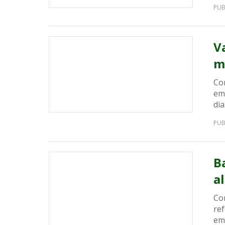
PUB
V
m
Com
em
di
PUB
B
a
Co
ref
em