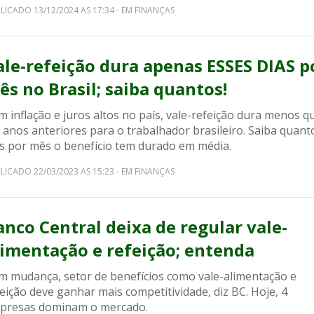
LICADO 13/12/2024 AS 17:34 - EM FINANÇAS
ale-refeição dura apenas ESSES DIAS p
ês no Brasil; saiba quantos!
 inflação e juros altos no país, vale-refeição dura menos q
 anos anteriores para o trabalhador brasileiro. Saiba quant
as por mês o benefício tem durado em média.
LICADO 22/03/2023 AS 15:23 - EM FINANÇAS
anco Central deixa de regular vale-
limentação e refeição; entenda
m mudança, setor de benefícios como vale-alimentação e
eição deve ganhar mais competitividade, diz BC. Hoje, 4
presas dominam o mercado.