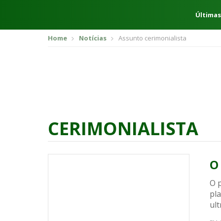
Últimas
Home
Notícias
Assunto cerimonialista
CERIMONIALISTA
O
O 
pl
ult