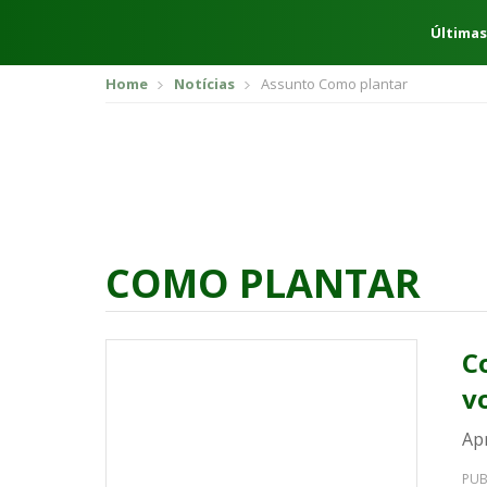
Últimas
Home
Notícias
Assunto Como plantar
COMO PLANTAR
C
v
Ap
PUB