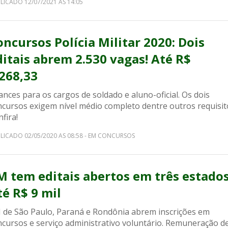
LICADO 12/07/2021 AS 14:05
oncursos Polícia Militar 2020: Dois
ditais abrem 2.530 vagas! Até R$
.268,33
nces para os cargos de soldado e aluno-oficial. Os dois
ncursos exigem nível médio completo dentre outros requisit
fira!
LICADO 02/05/2020 AS 08:58 - EM CONCURSOS
M tem editais abertos em três estados
té R$ 9 mil
 de São Paulo, Paraná e Rondônia abrem inscrições em
ncursos e serviço administrativo voluntário. Remuneração d