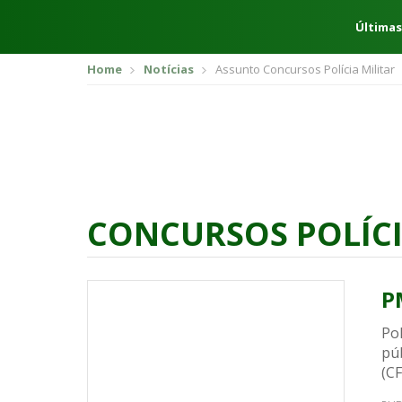
Últimas
Home
Notícias
Assunto Concursos Polícia Militar
CONCURSOS POLÍCI
P
Pol
pú
(C