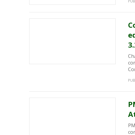
PUB
C
e
3
Cha
co
Con
PUB
P
A
PM
co