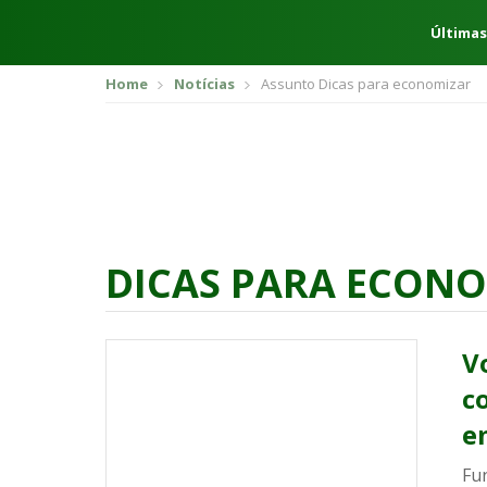
Últimas
Home
Notícias
Assunto Dicas para economizar
DICAS PARA ECON
V
c
e
Fu