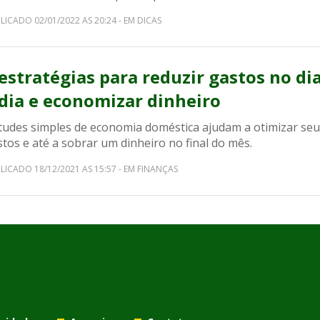
LICADO 02/01/2022 AS 20:24 - EM DICAS
 estratégias para reduzir gastos no di
 dia e economizar dinheiro
itudes simples de economia doméstica ajudam a otimizar se
tos e até a sobrar um dinheiro no final do mês.
LICADO 18/12/2021 AS 15:57 - EM FINANÇAS