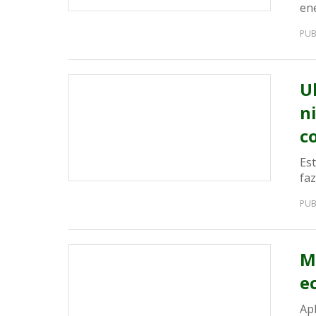
ene
PUB
U
n
c
Es
fa
PUB
M
e
Ap