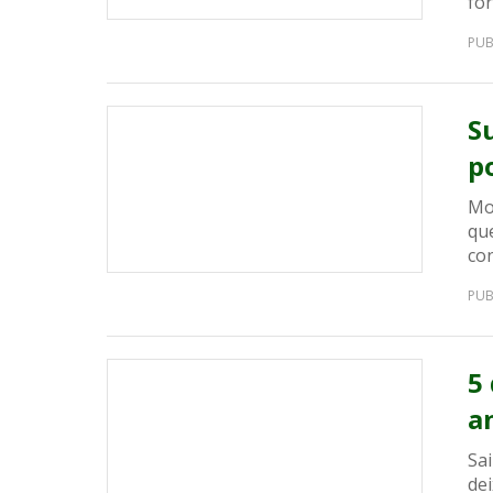
for
PUB
S
p
Mo
que
co
PUB
5
a
Sa
dei