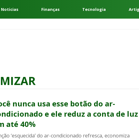
 Noticias
Finanças
Tecnologia
Arti
OMIZAR
ocê nunca usa esse botão do ar-
ondicionado e ele reduz a conta de luz
m até 40%
nção ‘esquecida’ do ar-condicionado refresca, economiza