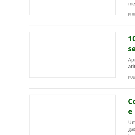
me
PUB
1
se
Ap
at
PUB
C
e
Um
ga