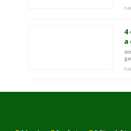
PUB
4
a
At
gas
PUB