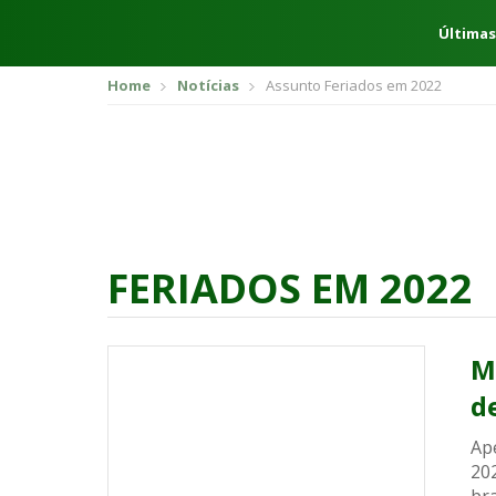
Últimas
Home
Notícias
Assunto Feriados em 2022
FERIADOS EM 2022
M
d
Ap
202