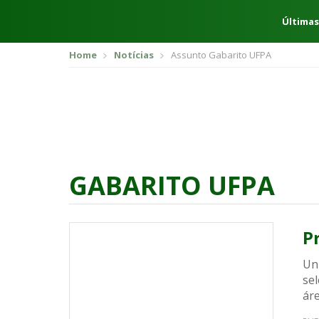
Últimas
Home
Notícias
Assunto Gabarito UFPA
GABARITO UFPA
P
Un
se
áre