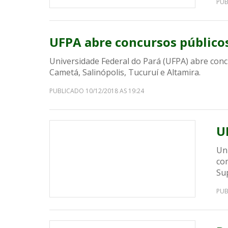
PUB
UFPA abre concursos público
Universidade Federal do Pará (UFPA) abre con
Cametá, Salinópolis, Tucuruí e Altamira.
PUBLICADO 10/12/2018 AS 19:24
U
Un
co
Sup
PUB