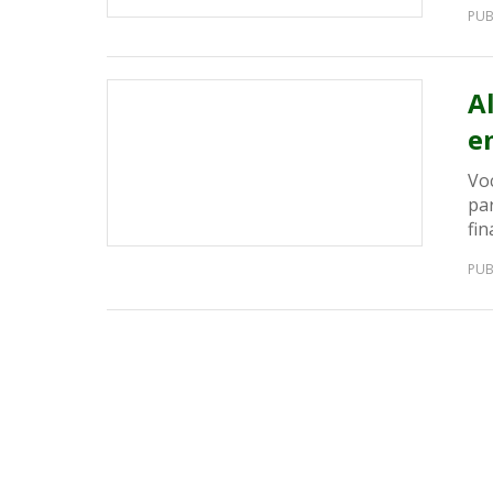
PUB
A
e
Vo
pa
fi
PUB