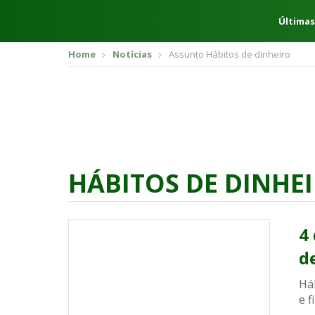
Últimas
Home
Notícias
Assunto Hábitos de dinheiro
HÁBITOS DE DINHE
4
d
Há
e f