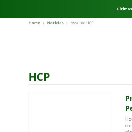
Últimas
Home
Notícias
Assunto HCP
HCP
P
P
Ho
co