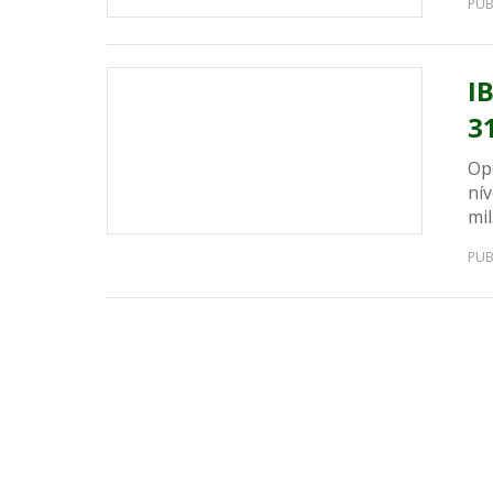
PUB
I
3
Op
nív
mil
PUB