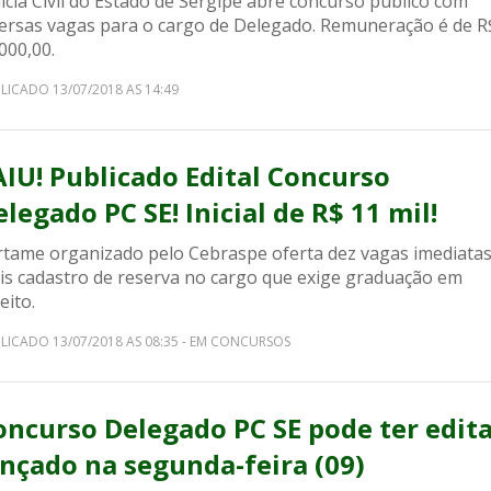
ícia Civil do Estado de Sergipe abre concurso público com
versas vagas para o cargo de Delegado. Remuneração é de R
000,00.
LICADO 13/07/2018 AS 14:49
AIU! Publicado Edital Concurso
legado PC SE! Inicial de R$ 11 mil!
rtame organizado pelo Cebraspe oferta dez vagas imediata
is cadastro de reserva no cargo que exige graduação em
eito.
LICADO 13/07/2018 AS 08:35 - EM CONCURSOS
oncurso Delegado PC SE pode ter edita
ançado na segunda-feira (09)