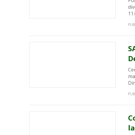
Pol
di
11.
PUB
S
De
Ce
ma
Dir
PUB
C
l