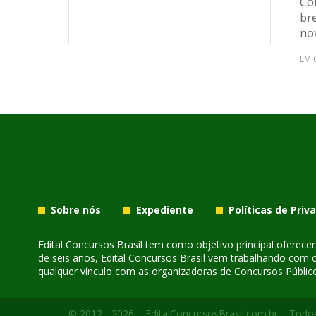
Con
br
nov
EM 
Sobre nós
Expediente
Políticas de Priv
Edital Concursos Brasil tem como objetivo principal oferec
de seis anos, Edital Concursos Brasil vem trabalhando com 
qualquer vínculo com as organizadoras de Concursos Público
© 2012 - 2026 – EditalConcursosBrasil.com.br – Todos