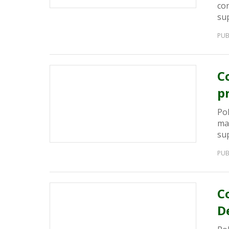
con
sup
PUB
C
p
Pol
mai
sup
PUB
C
D