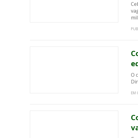
Ce
vag
mil
PUB
Co
e
O 
Dir
EM 
Co
v