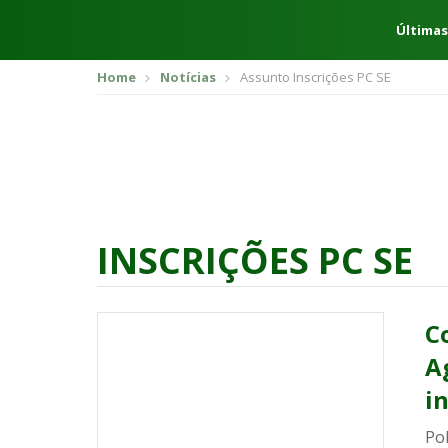
Últimas
Home
Notícias
Assunto Inscrições PC SE
INSCRIÇÕES PC SE
C
A
i
Pol