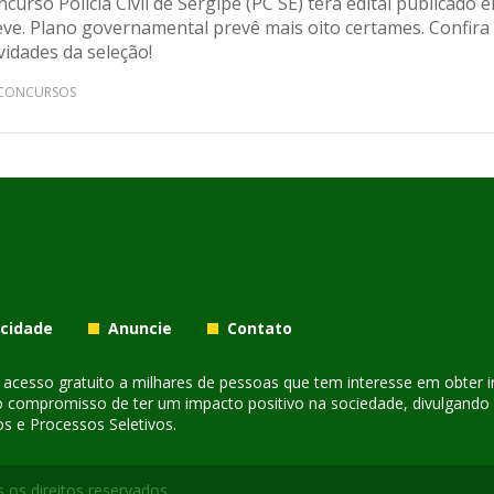
curso Polícia Civil de Sergipe (PC SE) terá edital publicado 
eve. Plano governamental prevê mais oito certames. Confira
idades da seleção!
CONCURSOS
acidade
Anuncie
Contato
er acesso gratuito a milhares de pessoas que tem interesse em obter
o compromisso de ter um impacto positivo na sociedade, divulgando i
s e Processos Seletivos.
 os direitos reservados.