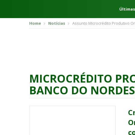
Últimas
Home
Notícias
Assunto Microcrédito Produtivo O
MICROCRÉDITO PR
BANCO DO NORDES
C
O
c