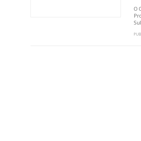
O 
Pr
Sul
PUB